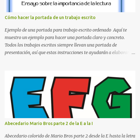
la Q en amarillo brillante, junto con la N y la P en un verde
inspirado en los niveles de los juegos. Formas icónicas : No te
Cómo hacer la portada de un trabajo escrito
pierdas la letra O , diseñada con ese estilo geométrico tan carac...
Ejemplo de una portada para trabajo escrito ordenado Aquí te
muestro un ejemplo para hacer una portada claro y concreto.
Todos los trabajos escritos siempre llevan una portada de
presentación, así que estas instrucciones te ayudarán a elaborar
una portada con todos los datos que se necesitan para presentar
durante todo tu ciclo escolar. Y si tienes amigos también puedes
compartir el enlace de este artículo para que así como a ti también
ellos se puedan guiar con esta explicación. Los datos esenciales
para una portada para presentar un trabajo escrito a mano o
impreso son los siguientes y en este orden: Nombre de la escuela o
del instituto (Es muy importante este dato) Título del trabajo
(Puede ser: Ensayo sobre la lectura, o Informe de computación)
Nombre completo del alumno que va a presentar dicho trabajo
Abecedario Mario Bros parte 2 de la E a la I
escrito La clase, materia ó asignatura Grupo Nombre del maestro
o catedrático Ciudad y fecha...
Abecedario colorido de Mario Bros parte 2 desde la E hasta la letra