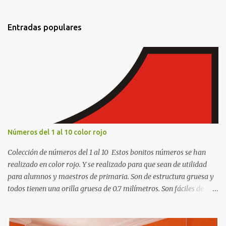
n
t
Entradas populares
a
r
i
o
s
Números del 1 al 10 color rojo
Colección de números del 1 al 10 Estos bonitos números se han
realizado en color rojo. Y se realizado para que sean de utilidad
para alumnos y maestros de primaria. Son de estructura gruesa y
todos tienen una orilla gruesa de 0.7 milímetros. Son fáciles de
recortar y se pueden utilizar en variedad de cosas como ser
recortes para tareas escolares, para hacer juegos infantiles
matemáticos, para decorar los cumpleaños de los niños, entre