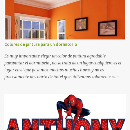
otras cosas.
Colores de pintura para un dormitorio
Es muy importante elegir un color de pintura agradable
parapintar el dormitorio , no se trata de un lugar cualquiera es el
lugar en el que pasamos muchos muchas horas y no es
precisamente un cuarto de hotel que utilizamos solamente para
dormir, se trata de un lugar propio que utilizamos todos los días y
por ende debemos tratar de que éste sea un lugar muy agradable y
cómodo y también para nuestra vista. Te mostramos algunas
sugerencias que pueden brindar la elegancia y estilo que buscas
para tu dormitorio. El color naranja es una buena opción para
recibir esa luz y felicidad que todo ser humano necesita. El color
blanco es ideal para lograr el relax total, es un color que va con