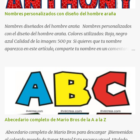
todo y además es color bastante limpio que te dará esa sensación
de calidez. Los colores terra son excelentes para usar en el
Nombres personalizados con diseño del hombre araña
dormitorio nos brinda esa sensación de tranquilidad y confort. El
color gris es un color muy relajante y por lo tanto entra en la lista
Nombres diseñados del hombre araña Nombres personalizados
de colo...
con el diseño del hombre araña. Colores utilizados: Rojo, negro
azul Calidad de la imagen: 500 px Si quieres que tu nombre
aparezca en este artículo, comparte tu nombre en un comentario y
con gusto lo diseñamos. Nombres con diseños Spiderman Sonic
bella Cartel de feliz cumpleaños de héroes en pijamas Ideas para
decorar el dormitorio con pósters Cama con diseño de ring de
boxeo Ideas para decoraciones de fiestas infantiles Cosas bonitas
que se pueden hacer con gomas de coche
Abecedario completo de Mario Bros de la A a la Z
Abecedario completo de Mario Bros para descargar ¡Bienvenidos
al colorido mundo de Super Mario! Este recurso visual, titulado