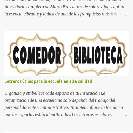
Abecedario completo de Mario Bros letras de colores .jpg, captura
la esencia vibrante y lúdica de una de las franquicias más icónicas
de los videojuegos. Este set de letras está diseñado para
transformar cualquier mensaje en una aventura, utilizando la
tipografía clásica y robusta que los fans han reconocido por
décadas. En esta primera sección, el abecedario nos presenta:
Identidad Visual: Un diseño de bloques con bordes negros gruesos
que resaltan sobre cualquier fondo. Paleta de Colores: Una
secuencia dinámica que alterna entre el rojo de Mario, el verde de
Luigi, y los tonos azul y amarillo clásicos de los elementos del
juego. Contenido Actual: La imagen muestra la organización desde
Letreros útiles para la escuela en alta calidad
la letra A hasta la M, estableciendo el estilo geométrico y divertido
que define a toda la colección. Primera parte del juego de letras
Organiza y embellece cada espacio de tu institución La
in...
organización de una escuela no solo depende del trabajo del
personal docente y administrativo. También influye la forma en
que los espacios están identificados. Los letreros escolares
cumplen una función práctica al orientar a estudiantes, padres de
familia, docentes y visitantes, pero además aportan un toque