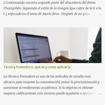
I Continuando con esta segunda parte del abecedario del Reino
Champiñón. Siguiendo el estilo de la imagen (que cubre de la E a la
I ), enfocado en el tema de Mario Bros. Después de un gran
comienzo, es hora de seguir recorriendo los niveles de nuestro
abecedario temático. En esta sección, nos enfocamos en el bloque
de letras que va desde la E hasta la I , las cuales puedes ver
detalladamente en la siguiente imagen, donde hemos unificados
las 5 letras en una sola imagen. Letras individuales para descargar
Letra E color azul Letra F color rojo Letra G color Verde Letra H
Letra I Estas letras no solo destacan por sus colores vibrantes y su
diseño geométrico inspirado en el Reino Champiñón, sino que
también representan elementos clave de la saga: · E de Estrella :
Técnica Pomodoro; qué es y como aplicarla
El ítem que nos da la invencibilidad necesaria para atravesar
cualquier obstáculo. · ...
La Técnica Pomodoro es uno de los métodos de estudio más
eficaces para mejorar la concentración, evitar la procrastinación y
aumentar el rendimiento académico. Si tu objetivo es obtener
mejores calificaciones, este sistema puede ayudarte a aprovechar
cada minuto de estudio sin sentirte agotado. Técnica Pomodoro:
qué es, cómo funciona y cómo usarla para sacar mejores notas La