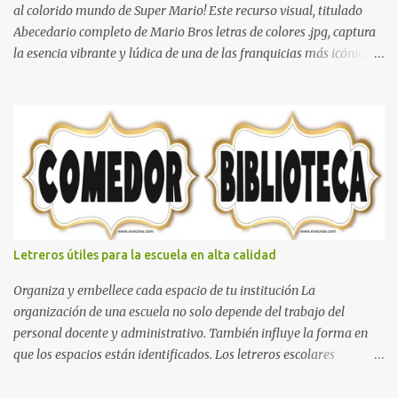
al colorido mundo de Super Mario! Este recurso visual, titulado
Abecedario completo de Mario Bros letras de colores .jpg, captura
la esencia vibrante y lúdica de una de las franquicias más icónicas
de los videojuegos. Este set de letras está diseñado para
transformar cualquier mensaje en una aventura, utilizando la
tipografía clásica y robusta que los fans han reconocido por
décadas. En esta primera sección, el abecedario nos presenta:
Identidad Visual: Un diseño de bloques con bordes negros gruesos
que resaltan sobre cualquier fondo. Paleta de Colores: Una
secuencia dinámica que alterna entre el rojo de Mario, el verde de
Luigi, y los tonos azul y amarillo clásicos de los elementos del
juego. Contenido Actual: La imagen muestra la organización desde
Letreros útiles para la escuela en alta calidad
la letra A hasta la M, estableciendo el estilo geométrico y divertido
que define a toda la colección. Primera parte del juego de letras
Organiza y embellece cada espacio de tu institución La
in...
organización de una escuela no solo depende del trabajo del
personal docente y administrativo. También influye la forma en
que los espacios están identificados. Los letreros escolares
cumplen una función práctica al orientar a estudiantes, padres de
familia, docentes y visitantes, pero además aportan un toque