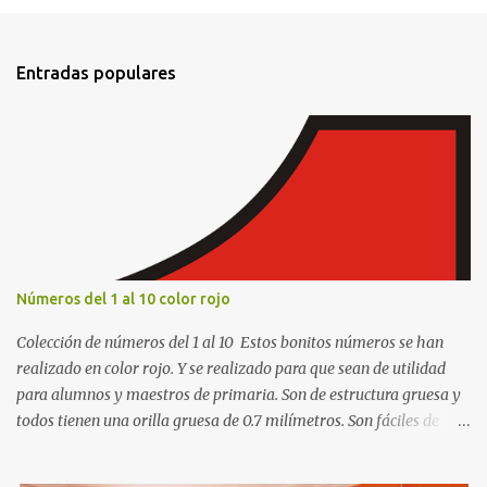
e
n
t
Entradas populares
a
r
i
o
s
Números del 1 al 10 color rojo
Colección de números del 1 al 10 Estos bonitos números se han
realizado en color rojo. Y se realizado para que sean de utilidad
para alumnos y maestros de primaria. Son de estructura gruesa y
todos tienen una orilla gruesa de 0.7 milímetros. Son fáciles de
recortar y se pueden utilizar en variedad de cosas como ser
recortes para tareas escolares, para hacer juegos infantiles