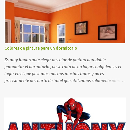
matemáticos, para decorar los cumpleaños de los niños, entre
otras cosas.
Colores de pintura para un dormitorio
Es muy importante elegir un color de pintura agradable
parapintar el dormitorio , no se trata de un lugar cualquiera es el
lugar en el que pasamos muchos muchas horas y no es
precisamente un cuarto de hotel que utilizamos solamente para
dormir, se trata de un lugar propio que utilizamos todos los días y
por ende debemos tratar de que éste sea un lugar muy agradable y
cómodo y también para nuestra vista. Te mostramos algunas
sugerencias que pueden brindar la elegancia y estilo que buscas
para tu dormitorio. El color naranja es una buena opción para
recibir esa luz y felicidad que todo ser humano necesita. El color
blanco es ideal para lograr el relax total, es un color que va con