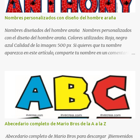
todo y además es color bastante limpio que te dará esa sensación
de calidez. Los colores terra son excelentes para usar en el
Nombres personalizados con diseño del hombre araña
dormitorio nos brinda esa sensación de tranquilidad y confort. El
color gris es un color muy relajante y por lo tanto entra en la lista
Nombres diseñados del hombre araña Nombres personalizados
de colo...
con el diseño del hombre araña. Colores utilizados: Rojo, negro
azul Calidad de la imagen: 500 px Si quieres que tu nombre
aparezca en este artículo, comparte tu nombre en un comentario y
con gusto lo diseñamos. Nombres con diseños Spiderman Sonic
bella Cartel de feliz cumpleaños de héroes en pijamas Ideas para
decorar el dormitorio con pósters Cama con diseño de ring de
boxeo Ideas para decoraciones de fiestas infantiles Cosas bonitas
que se pueden hacer con gomas de coche
Abecedario completo de Mario Bros de la A a la Z
Abecedario completo de Mario Bros para descargar ¡Bienvenidos