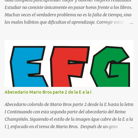
Estudiar no consiste únicamente en pasar horas frente a los libros.
Muchas veces el verdadero problema no es la falta de tiempo, sino
los malos hábitos que dificultan el aprendizaje. Corregir estos
errores puede ayudarte a comprender mejor los temas, recordar la
información durante más tiempo y sentirte más preparado para
exámenes, tareas y proyectos escolares. En esta guía descubrirás
cuáles son los errores más comunes al estudiar, por qué afectan tu
rendimiento y qué puedes hacer para evitarlos. Si eres estudiante
de primaria, secundaria, bachillerato o universidad, estos consejos
te ayudarán a desarrollar hábitos de estudio mucho más efectivos.
¿Por qué es importante identificar los errores al estudiar? Muchas
personas creen que estudiar durante varias horas garantiza
Abecedario Mario Bros parte 2 de la E a la I
buenos resultados. Sin embargo, la calidad del estudio es mucho
más importante que la cantidad de tiempo invertido. Cuando
Abecedario colorido de Mario Bros parte 2 desde la E hasta la letra
detectas y corrige...
I Continuando con esta segunda parte del abecedario del Reino
Champiñón. Siguiendo el estilo de la imagen (que cubre de la E a la
I ), enfocado en el tema de Mario Bros. Después de un gran
comienzo, es hora de seguir recorriendo los niveles de nuestro