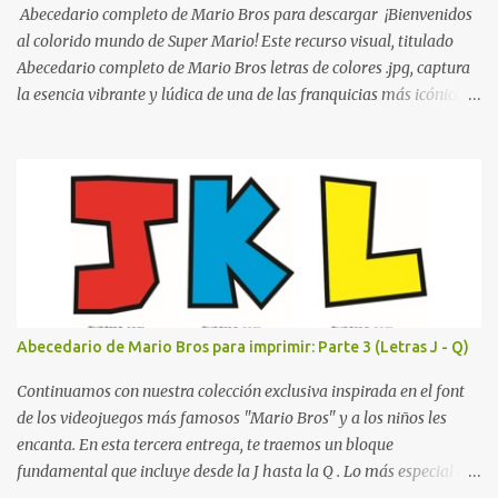
personas. Para quienes visitan la institución por primera vez,
Abecedario completo de Mario Bros para descargar ¡Bienvenidos
encontrar la biblioteca, la dirección o un aula específica puede
al colorido mundo de Super Mario! Este recurso visual, titulado
resultar c...
Abecedario completo de Mario Bros letras de colores .jpg, captura
la esencia vibrante y lúdica de una de las franquicias más icónicas
de los videojuegos. Este set de letras está diseñado para
transformar cualquier mensaje en una aventura, utilizando la
tipografía clásica y robusta que los fans han reconocido por
décadas. En esta primera sección, el abecedario nos presenta:
Identidad Visual: Un diseño de bloques con bordes negros gruesos
que resaltan sobre cualquier fondo. Paleta de Colores: Una
secuencia dinámica que alterna entre el rojo de Mario, el verde de
Luigi, y los tonos azul y amarillo clásicos de los elementos del
juego. Contenido Actual: La imagen muestra la organización desde
Abecedario de Mario Bros para imprimir: Parte 3 (Letras J - Q)
la letra A hasta la M, estableciendo el estilo geométrico y divertido
que define a toda la colección. Primera parte del juego de letras
Continuamos con nuestra colección exclusiva inspirada en el font
in...
de los videojuegos más famosos "Mario Bros" y a los niños les
encanta. En esta tercera entrega, te traemos un bloque
fundamental que incluye desde la J hasta la Q . Lo más especial de
este set es que hemos incluido la letra Ñ , esencial para todos