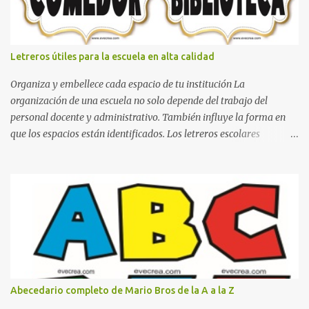
Letreros útiles para la escuela en alta calidad
Organiza y embellece cada espacio de tu institución La
organización de una escuela no solo depende del trabajo del
personal docente y administrativo. También influye la forma en
que los espacios están identificados. Los letreros escolares
cumplen una función práctica al orientar a estudiantes, padres de
familia, docentes y visitantes, pero además aportan un toque
decorativo que hace que la institución luzca más ordenada,
moderna y acogedora. Pensando en esta necesidad, he diseñado
una colección de letreros útiles para la escuela con un estilo
elegante, fácil de leer y listo para imprimir en alta calidad. Su
diseño busca combinar funcionalidad y estética, logrando que
cualquier institución educativa proyecte una imagen más
organizada y profesional. ¿Por qué son importantes los letreros
Abecedario completo de Mario Bros de la A a la Z
escolares? En una escuela conviven diariamente cientos de