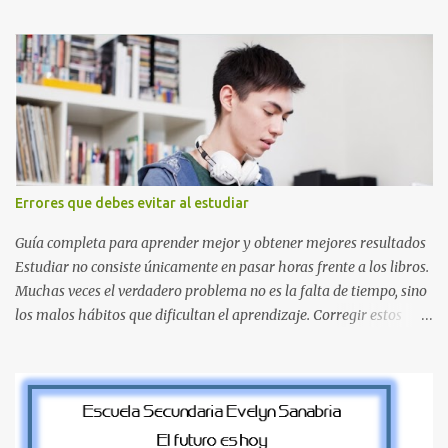
nuestros proyectos en español. Bloque de letras fuente Mario Bros
desde la J hasta la Q ¿Qué incluye este bloque de letras? En esta
sección de evecrea.com , encontrarás imágenes individuales en alta
resolución de las siguientes letras: Letras vibrantes : La J y la M en
el clásico rojo de la gorra de Mario. Tonos azules : La K y la Ñ , que
destacan por su diseño limpio y audaz. Colores secundarios : La L y
la Q en amarillo brillante, junto con la N y la P en un verde
inspirado en los niveles de los juegos. Formas icónicas : No te
Errores que debes evitar al estudiar
pierdas la letra O , diseñada con ese estilo geométrico tan carac...
Guía completa para aprender mejor y obtener mejores resultados
Estudiar no consiste únicamente en pasar horas frente a los libros.
Muchas veces el verdadero problema no es la falta de tiempo, sino
los malos hábitos que dificultan el aprendizaje. Corregir estos
errores puede ayudarte a comprender mejor los temas, recordar la
información durante más tiempo y sentirte más preparado para
exámenes, tareas y proyectos escolares. En esta guía descubrirás
cuáles son los errores más comunes al estudiar, por qué afectan tu
rendimiento y qué puedes hacer para evitarlos. Si eres estudiante