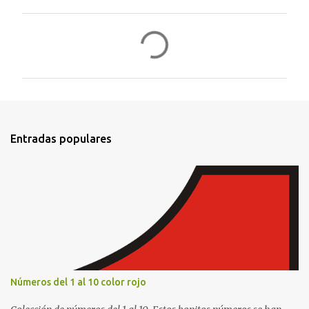
C
o
m
e
n
t
Entradas populares
a
r
i
o
s
Números del 1 al 10 color rojo