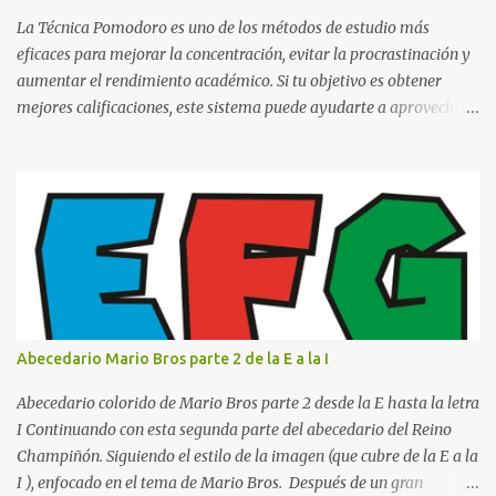
o catedrático Ciudad y fecha...
La Técnica Pomodoro es uno de los métodos de estudio más
eficaces para mejorar la concentración, evitar la procrastinación y
aumentar el rendimiento académico. Si tu objetivo es obtener
mejores calificaciones, este sistema puede ayudarte a aprovechar
cada minuto de estudio sin sentirte agotado. Técnica Pomodoro:
qué es, cómo funciona y cómo usarla para sacar mejores notas La
Técnica Pomodoro es un método de administración del tiempo
creado para mejorar la concentración y la productividad. Consiste
en dividir el estudio en bloques cortos de trabajo intenso,
separados por pequeños descansos que ayudan al cerebro a
recuperarse. A diferencia de estudiar durante horas seguidas, este
sistema aprovecha la capacidad natural del cerebro para
mantener la atención durante periodos limitados, lo que permite
Abecedario Mario Bros parte 2 de la E a la I
aprender más en menos tiempo y recordar mejor la información.
Si alguna vez has sentido que pasas muchas horas frente a los
Abecedario colorido de Mario Bros parte 2 desde la E hasta la letra
libros pero aprendes poco, la Técnica Pomodoro puede marcar u...
I Continuando con esta segunda parte del abecedario del Reino
Champiñón. Siguiendo el estilo de la imagen (que cubre de la E a la
I ), enfocado en el tema de Mario Bros. Después de un gran