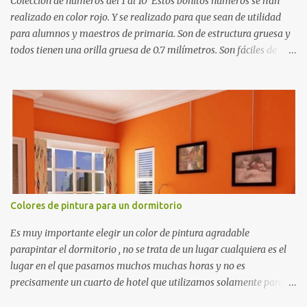
Colección de números del 1 al 10 Estos bonitos números se han
realizado en color rojo. Y se realizado para que sean de utilidad
para alumnos y maestros de primaria. Son de estructura gruesa y
todos tienen una orilla gruesa de 0.7 milímetros. Son fáciles de
recortar y se pueden utilizar en variedad de cosas como ser
recortes para tareas escolares, para hacer juegos infantiles
matemáticos, para decorar los cumpleaños de los niños, entre
otras cosas.
Colores de pintura para un dormitorio
Es muy importante elegir un color de pintura agradable
parapintar el dormitorio , no se trata de un lugar cualquiera es el
lugar en el que pasamos muchos muchas horas y no es
precisamente un cuarto de hotel que utilizamos solamente para
dormir, se trata de un lugar propio que utilizamos todos los días y