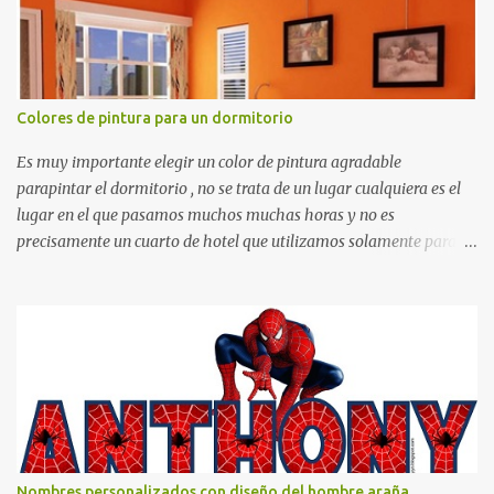
Colores de pintura para un dormitorio
Es muy importante elegir un color de pintura agradable
parapintar el dormitorio , no se trata de un lugar cualquiera es el
lugar en el que pasamos muchos muchas horas y no es
precisamente un cuarto de hotel que utilizamos solamente para
dormir, se trata de un lugar propio que utilizamos todos los días y
por ende debemos tratar de que éste sea un lugar muy agradable y
cómodo y también para nuestra vista. Te mostramos algunas
sugerencias que pueden brindar la elegancia y estilo que buscas
para tu dormitorio. El color naranja es una buena opción para
recibir esa luz y felicidad que todo ser humano necesita. El color
blanco es ideal para lograr el relax total, es un color que va con
todo y además es color bastante limpio que te dará esa sensación
de calidez. Los colores terra son excelentes para usar en el
Nombres personalizados con diseño del hombre araña