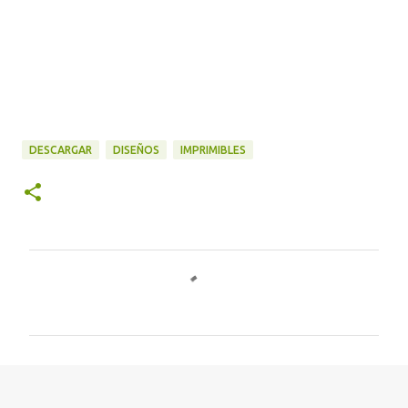
DESCARGAR
DISEÑOS
IMPRIMIBLES
C
o
m
e
n
t