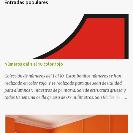
Entradas populares
a
r
i
o
s
Números del 1 al 10 color rojo
Colección de números del 1 al 10 Estos bonitos números se han
realizado en color rojo. Y se realizado para que sean de utilidad
para alumnos y maestros de primaria. Son de estructura gruesa y
todos tienen una orilla gruesa de 0.7 milímetros. Son fáciles de
recortar y se pueden utilizar en variedad de cosas como ser
recortes para tareas escolares, para hacer juegos infantiles
matemáticos, para decorar los cumpleaños de los niños, entre
otras cosas.