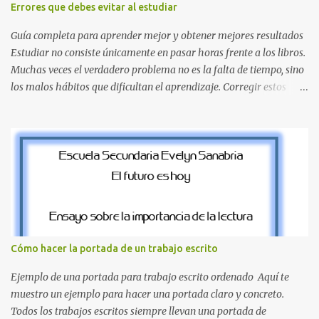
Errores que debes evitar al estudiar
pierdas la letra O , diseñada con ese estilo geométrico tan carac...
Guía completa para aprender mejor y obtener mejores resultados
Estudiar no consiste únicamente en pasar horas frente a los libros.
Muchas veces el verdadero problema no es la falta de tiempo, sino
los malos hábitos que dificultan el aprendizaje. Corregir estos
errores puede ayudarte a comprender mejor los temas, recordar la
información durante más tiempo y sentirte más preparado para
exámenes, tareas y proyectos escolares. En esta guía descubrirás
cuáles son los errores más comunes al estudiar, por qué afectan tu
rendimiento y qué puedes hacer para evitarlos. Si eres estudiante
de primaria, secundaria, bachillerato o universidad, estos consejos
te ayudarán a desarrollar hábitos de estudio mucho más efectivos.
¿Por qué es importante identificar los errores al estudiar? Muchas
personas creen que estudiar durante varias horas garantiza
Cómo hacer la portada de un trabajo escrito
buenos resultados. Sin embargo, la calidad del estudio es mucho
más importante que la cantidad de tiempo invertido. Cuando
Ejemplo de una portada para trabajo escrito ordenado Aquí te
detectas y corrige...
muestro un ejemplo para hacer una portada claro y concreto.
Todos los trabajos escritos siempre llevan una portada de