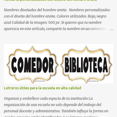
dormitorio nos brinda esa sensación de tranquilidad y confort. El
color gris es un color muy relajante y por lo tanto entra en la lista
Nombres diseñados del hombre araña Nombres personalizados
de colo...
con el diseño del hombre araña. Colores utilizados: Rojo, negro
azul Calidad de la imagen: 500 px Si quieres que tu nombre
aparezca en este artículo, comparte tu nombre en un comentario y
con gusto lo diseñamos. Nombres con diseños Spiderman Sonic
bella Cartel de feliz cumpleaños de héroes en pijamas Ideas para
decorar el dormitorio con pósters Cama con diseño de ring de
boxeo Ideas para decoraciones de fiestas infantiles Cosas bonitas
que se pueden hacer con gomas de coche
Letreros útiles para la escuela en alta calidad
Organiza y embellece cada espacio de tu institución La
organización de una escuela no solo depende del trabajo del
personal docente y administrativo. También influye la forma en