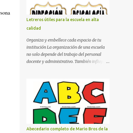
con pósters Cama con diseño de ring de
boxeo Ideas para decoraciones de fiestas
rsona
infantiles Cosas bonitas que se pueden hacer
Letreros útiles para la escuela en alta
con gomas de coche
calidad
Organiza y embellece cada espacio de tu
institución La organización de una escuela
no solo depende del trabajo del personal
docente y administrativo. También influye la
forma en que los espacios están
identificados. Los letreros escolares cumplen
una función práctica al orientar a
estudiantes, padres de familia, docentes y
visitantes, pero además aportan un toque
decorativo que hace que la institución luzca
más ordenada, moderna y acogedora.
Pensando en esta necesidad, he diseñado
una colección de letreros útiles para la
Abecedario completo de Mario Bros de la
escuela con un estilo elegante, fácil de leer y