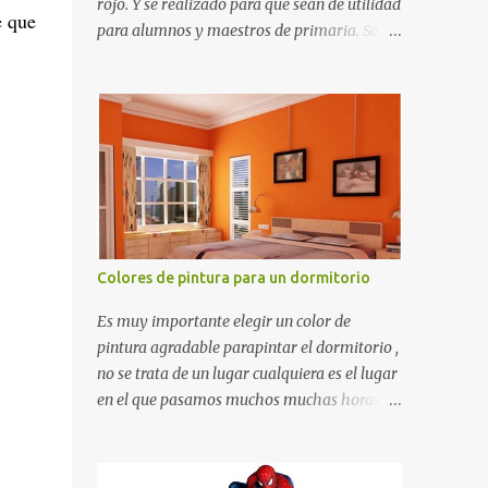
rojo. Y se realizado para que sean de utilidad
e que
para alumnos y maestros de primaria. Son
de estructura gruesa y todos tienen una
orilla gruesa de 0.7 milímetros. Son fáciles
de recortar y se pueden utilizar en variedad
de cosas como ser recortes para tareas
escolares, para hacer juegos infantiles
matemáticos, para decorar los cumpleaños
de los niños, entre otras cosas.
Colores de pintura para un dormitorio
Es muy importante elegir un color de
pintura agradable parapintar el dormitorio ,
no se trata de un lugar cualquiera es el lugar
en el que pasamos muchos muchas horas y
no es precisamente un cuarto de hotel que
utilizamos solamente para dormir, se trata
de un lugar propio que utilizamos todos los