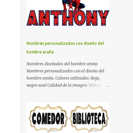
días y por ende debemos tratar de que éste
sea un lugar muy agradable y cómodo y
también para nuestra vista. Te mostramos
algunas sugerencias que pueden brindar la
elegancia y estilo que buscas para tu
dormitorio. El color naranja es una buena
Nombres personalizados con diseño del
opción para recibir esa luz y felicidad que
hombre araña
todo ser humano necesita. El color blanco es
ideal para lograr el relax total, es un color
Nombres diseñados del hombre araña
que va con todo y además es color bastante
Nombres personalizados con el diseño del
limpio que te dará esa sensación de calidez.
hombre araña. Colores utilizados: Rojo,
Los colores terra son excelentes para usar en
negro azul Calidad de la imagen: 500 px Si
el dormitorio nos brinda esa sensación de
quieres que tu nombre aparezca en este
tranquilidad y confort. El color gris es un
artículo, comparte tu nombre en un
color muy relajante y por lo tanto entra en
comentario y con gusto lo diseñamos.
la lista de colo...
Nombres con diseños Spiderman Sonic bella
Cartel de feliz cumpleaños de héroes en
pijamas Ideas para decorar el dormitorio