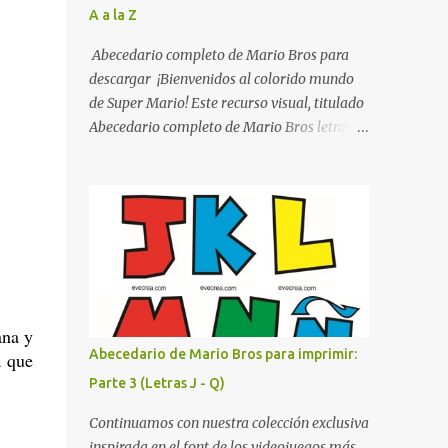
A a la Z
listo para imprimir en alta calidad. Su diseño
busca combinar funcionalidad y estética,
Abecedario completo de Mario Bros para
logrando que cualquier institución educativa
descargar ¡Bienvenidos al colorido mundo
proyecte una imagen más organizada y
de Super Mario! Este recurso visual, titulado
profesional. ¿Por qué son importantes los
Abecedario completo de Mario Bros letras
letreros escolares? En una escuela conviven
de colores .jpg, captura la esencia vibrante y
diariamente cientos de personas. Para
lúdica de una de las franquicias más icónicas
quienes visitan la institución por primera
de los videojuegos. Este set de letras está
vez, encontrar la biblioteca, la dirección o un
diseñado para transformar cualquier
aula específica puede resultar c...
mensaje en una aventura, utilizando la
tipografía clásica y robusta que los fans han
reconocido por décadas. En esta primera
sección, el abecedario nos presenta:
ana y
Identidad Visual: Un diseño de bloques con
Abecedario de Mario Bros para imprimir:
a que
bordes negros gruesos que resaltan sobre
Parte 3 (Letras J - Q)
cualquier fondo. Paleta de Colores: Una
secuencia dinámica que alterna entre el rojo
Continuamos con nuestra colección exclusiva
de Mario, el verde de Luigi, y los tonos azul y
inspirada en el font de los videojuegos más