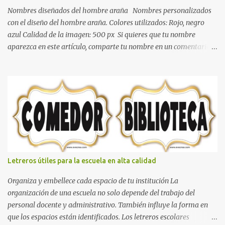
color gris es un color muy relajante y por lo tanto entra en la lista
Nombres diseñados del hombre araña Nombres personalizados
de colo...
con el diseño del hombre araña. Colores utilizados: Rojo, negro
azul Calidad de la imagen: 500 px Si quieres que tu nombre
aparezca en este artículo, comparte tu nombre en un comentario y
con gusto lo diseñamos. Nombres con diseños Spiderman Sonic
bella Cartel de feliz cumpleaños de héroes en pijamas Ideas para
decorar el dormitorio con pósters Cama con diseño de ring de
boxeo Ideas para decoraciones de fiestas infantiles Cosas bonitas
que se pueden hacer con gomas de coche
Letreros útiles para la escuela en alta calidad
Organiza y embellece cada espacio de tu institución La
organización de una escuela no solo depende del trabajo del
personal docente y administrativo. También influye la forma en
que los espacios están identificados. Los letreros escolares