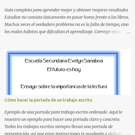
pierdas la letra O , diseñada con ese estilo geométrico tan carac...
Guía completa para aprender mejor y obtener mejores resultados
Estudiar no consiste únicamente en pasar horas frente a los libros.
Muchas veces el verdadero problema no es la falta de tiempo, sino
los malos hábitos que dificultan el aprendizaje. Corregir estos
errores puede ayudarte a comprender mejor los temas, recordar la
información durante más tiempo y sentirte más preparado para
exámenes, tareas y proyectos escolares. En esta guía descubrirás
cuáles son los errores más comunes al estudiar, por qué afectan tu
rendimiento y qué puedes hacer para evitarlos. Si eres estudiante
de primaria, secundaria, bachillerato o universidad, estos consejos
te ayudarán a desarrollar hábitos de estudio mucho más efectivos.
¿Por qué es importante identificar los errores al estudiar? Muchas
personas creen que estudiar durante varias horas garantiza
Cómo hacer la portada de un trabajo escrito
buenos resultados. Sin embargo, la calidad del estudio es mucho
más importante que la cantidad de tiempo invertido. Cuando
Ejemplo de una portada para trabajo escrito ordenado Aquí te
detectas y corrige...
muestro un ejemplo para hacer una portada claro y concreto.
Todos los trabajos escritos siempre llevan una portada de
presentación, así que estas instrucciones te ayudarán a elaborar