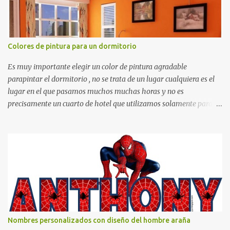
Colores de pintura para un dormitorio
Es muy importante elegir un color de pintura agradable
parapintar el dormitorio , no se trata de un lugar cualquiera es el
lugar en el que pasamos muchos muchas horas y no es
precisamente un cuarto de hotel que utilizamos solamente para
dormir, se trata de un lugar propio que utilizamos todos los días y
por ende debemos tratar de que éste sea un lugar muy agradable y
cómodo y también para nuestra vista. Te mostramos algunas
sugerencias que pueden brindar la elegancia y estilo que buscas
para tu dormitorio. El color naranja es una buena opción para
recibir esa luz y felicidad que todo ser humano necesita. El color
blanco es ideal para lograr el relax total, es un color que va con
todo y además es color bastante limpio que te dará esa sensación
de calidez. Los colores terra son excelentes para usar en el
Nombres personalizados con diseño del hombre araña
dormitorio nos brinda esa sensación de tranquilidad y confort. El