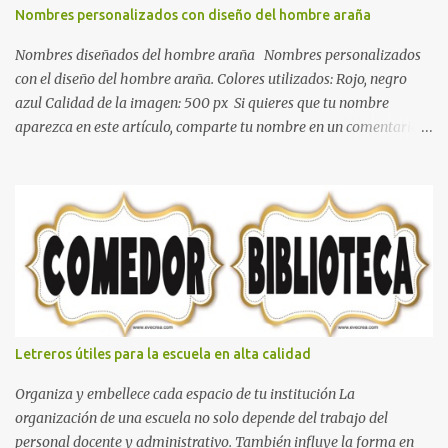
de calidez. Los colores terra son excelentes para usar en el
Nombres personalizados con diseño del hombre araña
dormitorio nos brinda esa sensación de tranquilidad y confort. El
color gris es un color muy relajante y por lo tanto entra en la lista
Nombres diseñados del hombre araña Nombres personalizados
de colo...
con el diseño del hombre araña. Colores utilizados: Rojo, negro
azul Calidad de la imagen: 500 px Si quieres que tu nombre
aparezca en este artículo, comparte tu nombre en un comentario y
con gusto lo diseñamos. Nombres con diseños Spiderman Sonic
bella Cartel de feliz cumpleaños de héroes en pijamas Ideas para
decorar el dormitorio con pósters Cama con diseño de ring de
boxeo Ideas para decoraciones de fiestas infantiles Cosas bonitas
que se pueden hacer con gomas de coche
Letreros útiles para la escuela en alta calidad
Organiza y embellece cada espacio de tu institución La
organización de una escuela no solo depende del trabajo del
personal docente y administrativo. También influye la forma en