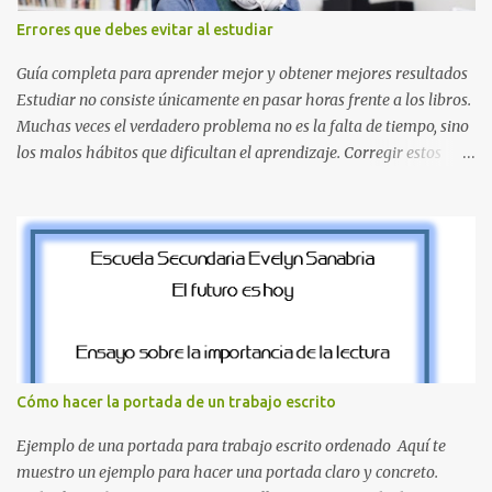
inspirado en los niveles de los juegos. Formas icónicas : No te
Errores que debes evitar al estudiar
pierdas la letra O , diseñada con ese estilo geométrico tan carac...
Guía completa para aprender mejor y obtener mejores resultados
Estudiar no consiste únicamente en pasar horas frente a los libros.
Muchas veces el verdadero problema no es la falta de tiempo, sino
los malos hábitos que dificultan el aprendizaje. Corregir estos
errores puede ayudarte a comprender mejor los temas, recordar la
información durante más tiempo y sentirte más preparado para
exámenes, tareas y proyectos escolares. En esta guía descubrirás
cuáles son los errores más comunes al estudiar, por qué afectan tu
rendimiento y qué puedes hacer para evitarlos. Si eres estudiante
de primaria, secundaria, bachillerato o universidad, estos consejos
te ayudarán a desarrollar hábitos de estudio mucho más efectivos.
¿Por qué es importante identificar los errores al estudiar? Muchas
personas creen que estudiar durante varias horas garantiza
Cómo hacer la portada de un trabajo escrito
buenos resultados. Sin embargo, la calidad del estudio es mucho
más importante que la cantidad de tiempo invertido. Cuando
Ejemplo de una portada para trabajo escrito ordenado Aquí te
detectas y corrige...
muestro un ejemplo para hacer una portada claro y concreto.