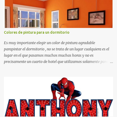
Colores de pintura para un dormitorio
Es muy importante elegir un color de pintura agradable
parapintar el dormitorio , no se trata de un lugar cualquiera es el
lugar en el que pasamos muchos muchas horas y no es
precisamente un cuarto de hotel que utilizamos solamente para
dormir, se trata de un lugar propio que utilizamos todos los días y
por ende debemos tratar de que éste sea un lugar muy agradable y
cómodo y también para nuestra vista. Te mostramos algunas
sugerencias que pueden brindar la elegancia y estilo que buscas
para tu dormitorio. El color naranja es una buena opción para
recibir esa luz y felicidad que todo ser humano necesita. El color
blanco es ideal para lograr el relax total, es un color que va con
todo y además es color bastante limpio que te dará esa sensación