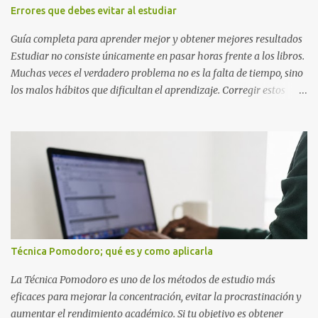
también representan elementos clave de la saga: · E de Estrella :
Errores que debes evitar al estudiar
El ítem que nos da la invencibilidad necesaria para atravesar
cualquier obstáculo. · ...
Guía completa para aprender mejor y obtener mejores resultados
Estudiar no consiste únicamente en pasar horas frente a los libros.
Muchas veces el verdadero problema no es la falta de tiempo, sino
los malos hábitos que dificultan el aprendizaje. Corregir estos
errores puede ayudarte a comprender mejor los temas, recordar la
información durante más tiempo y sentirte más preparado para
exámenes, tareas y proyectos escolares. En esta guía descubrirás
cuáles son los errores más comunes al estudiar, por qué afectan tu
rendimiento y qué puedes hacer para evitarlos. Si eres estudiante
de primaria, secundaria, bachillerato o universidad, estos consejos
te ayudarán a desarrollar hábitos de estudio mucho más efectivos.
¿Por qué es importante identificar los errores al estudiar? Muchas
personas creen que estudiar durante varias horas garantiza
Técnica Pomodoro; qué es y como aplicarla
buenos resultados. Sin embargo, la calidad del estudio es mucho
más importante que la cantidad de tiempo invertido. Cuando
La Técnica Pomodoro es uno de los métodos de estudio más
detectas y corrige...
eficaces para mejorar la concentración, evitar la procrastinación y
aumentar el rendimiento académico. Si tu objetivo es obtener