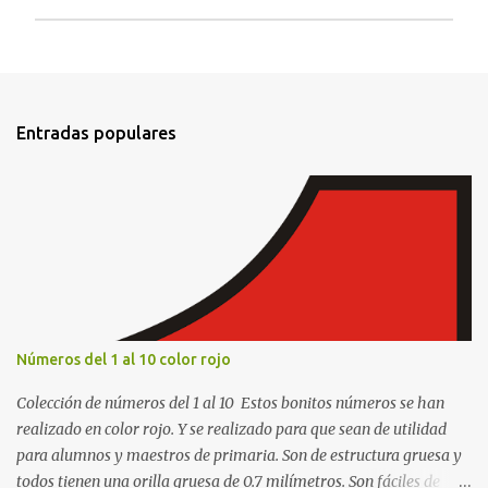
P
u
b
l
i
Entradas populares
c
a
r
u
n
c
o
m
e
n
t
Números del 1 al 10 color rojo
a
r
Colección de números del 1 al 10 Estos bonitos números se han
i
o
realizado en color rojo. Y se realizado para que sean de utilidad
para alumnos y maestros de primaria. Son de estructura gruesa y
todos tienen una orilla gruesa de 0.7 milímetros. Son fáciles de