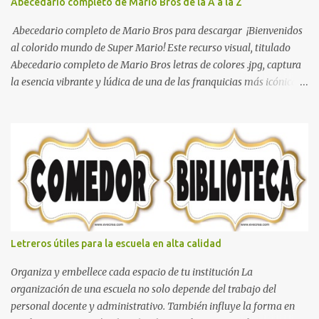
Abecedario completo de Mario Bros de la A a la Z
Abecedario completo de Mario Bros para descargar ¡Bienvenidos
al colorido mundo de Super Mario! Este recurso visual, titulado
Abecedario completo de Mario Bros letras de colores .jpg, captura
la esencia vibrante y lúdica de una de las franquicias más icónicas
de los videojuegos. Este set de letras está diseñado para
transformar cualquier mensaje en una aventura, utilizando la
tipografía clásica y robusta que los fans han reconocido por
décadas. En esta primera sección, el abecedario nos presenta:
Identidad Visual: Un diseño de bloques con bordes negros gruesos
que resaltan sobre cualquier fondo. Paleta de Colores: Una
secuencia dinámica que alterna entre el rojo de Mario, el verde de
Luigi, y los tonos azul y amarillo clásicos de los elementos del
juego. Contenido Actual: La imagen muestra la organización desde
Letreros útiles para la escuela en alta calidad
la letra A hasta la M, estableciendo el estilo geométrico y divertido
que define a toda la colección. Primera parte del juego de letras
Organiza y embellece cada espacio de tu institución La
in...
organización de una escuela no solo depende del trabajo del
personal docente y administrativo. También influye la forma en