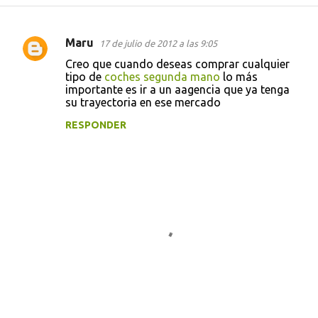
Maru
17 de julio de 2012 a las 9:05
C
Creo que cuando deseas comprar cualquier
o
tipo de
coches segunda mano
lo más
importante es ir a un aagencia que ya tenga
m
su trayectoria en ese mercado
e
RESPONDER
n
t
a
r
i
o
s