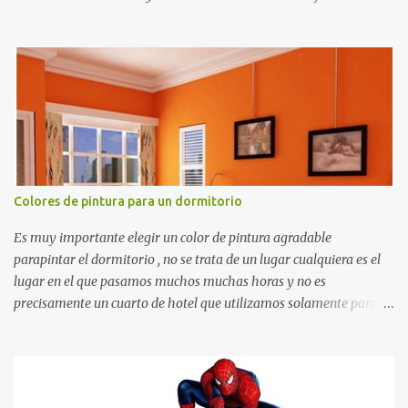
recortar y se pueden utilizar en variedad de cosas como ser
recortes para tareas escolares, para hacer juegos infantiles
matemáticos, para decorar los cumpleaños de los niños, entre
otras cosas.
Colores de pintura para un dormitorio
Es muy importante elegir un color de pintura agradable
parapintar el dormitorio , no se trata de un lugar cualquiera es el
lugar en el que pasamos muchos muchas horas y no es
precisamente un cuarto de hotel que utilizamos solamente para
dormir, se trata de un lugar propio que utilizamos todos los días y
por ende debemos tratar de que éste sea un lugar muy agradable y
cómodo y también para nuestra vista. Te mostramos algunas
sugerencias que pueden brindar la elegancia y estilo que buscas