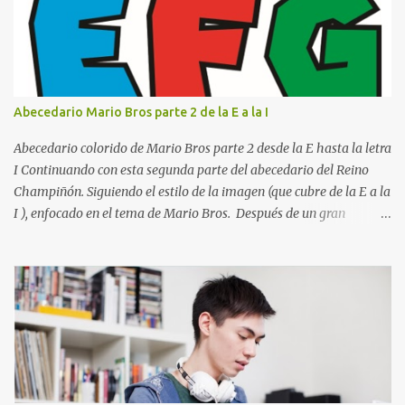
resolución de las siguientes letras: Letras vibrantes : La J y la M en
el clásico rojo de la gorra de Mario. Tonos azules : La K y la Ñ , que
destacan por su diseño limpio y audaz. Colores secundarios : La L y
la Q en amarillo brillante, junto con la N y la P en un verde
inspirado en los niveles de los juegos. Formas icónicas : No te
Abecedario Mario Bros parte 2 de la E a la I
pierdas la letra O , diseñada con ese estilo geométrico tan carac...
Abecedario colorido de Mario Bros parte 2 desde la E hasta la letra
I Continuando con esta segunda parte del abecedario del Reino
Champiñón. Siguiendo el estilo de la imagen (que cubre de la E a la
I ), enfocado en el tema de Mario Bros. Después de un gran
comienzo, es hora de seguir recorriendo los niveles de nuestro
abecedario temático. En esta sección, nos enfocamos en el bloque
de letras que va desde la E hasta la I , las cuales puedes ver
detalladamente en la siguiente imagen, donde hemos unificados
las 5 letras en una sola imagen. Letras individuales para descargar
Letra E color azul Letra F color rojo Letra G color Verde Letra H
Letra I Estas letras no solo destacan por sus colores vibrantes y su
diseño geométrico inspirado en el Reino Champiñón, sino que