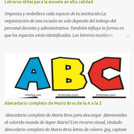
Letreros útiles para la escuela en alta calidad
Organiza y embellece cada espacio de tu institución La
organización de una escuela no solo depende del trabajo del
personal docente y administrativo. También influye la forma en
que los espacios están identificados. Los letreros escolares
cumplen una función práctica al orientar a estudiantes, padres de
familia, docentes y visitantes, pero además aportan un toque
decorativo que hace que la institución luzca más ordenada,
moderna y acogedora. Pensando en esta necesidad, he diseñado
una colección de letreros útiles para la escuela con un estilo
elegante, fácil de leer y listo para imprimir en alta calidad. Su
diseño busca combinar funcionalidad y estética, logrando que
cualquier institución educativa proyecte una imagen más
organizada y profesional. ¿Por qué son importantes los letreros
Abecedario completo de Mario Bros de la A a la Z
escolares? En una escuela conviven diariamente cientos de
personas. Para quienes visitan la institución por primera vez,
Abecedario completo de Mario Bros para descargar ¡Bienvenidos
encontrar la biblioteca, la dirección o un aula específica puede
al colorido mundo de Super Mario! Este recurso visual, titulado
resultar c...
Abecedario completo de Mario Bros letras de colores .jpg, captura