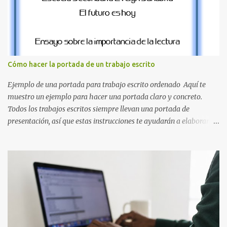
resolución de las siguientes letras: Letras vibrantes : La J y la M en
el clásico rojo de la gorra de Mario. Tonos azules : La K y la Ñ , que
destacan por su diseño limpio y audaz. Colores secundarios : La L y
la Q en amarillo brillante, junto con la N y la P en un verde
inspirado en los niveles de los juegos. Formas icónicas : No te
Cómo hacer la portada de un trabajo escrito
pierdas la letra O , diseñada con ese estilo geométrico tan carac...
Ejemplo de una portada para trabajo escrito ordenado Aquí te
muestro un ejemplo para hacer una portada claro y concreto.
Todos los trabajos escritos siempre llevan una portada de
presentación, así que estas instrucciones te ayudarán a elaborar
una portada con todos los datos que se necesitan para presentar
durante todo tu ciclo escolar. Y si tienes amigos también puedes
compartir el enlace de este artículo para que así como a ti también
ellos se puedan guiar con esta explicación. Los datos esenciales
para una portada para presentar un trabajo escrito a mano o
impreso son los siguientes y en este orden: Nombre de la escuela o
del instituto (Es muy importante este dato) Título del trabajo
(Puede ser: Ensayo sobre la lectura, o Informe de computación)