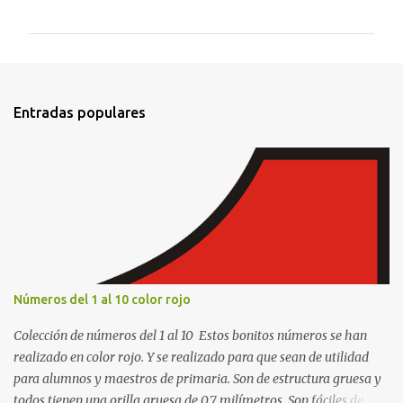
o
m
e
n
t
Entradas populares
a
r
i
o
s
Números del 1 al 10 color rojo
Colección de números del 1 al 10 Estos bonitos números se han
realizado en color rojo. Y se realizado para que sean de utilidad
para alumnos y maestros de primaria. Son de estructura gruesa y
todos tienen una orilla gruesa de 0.7 milímetros. Son fáciles de