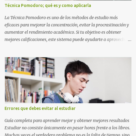
Nombre completo del alumno que va a presentar dicho trabajo
Técnica Pomodoro; qué es y como aplicarla
escrito La clase, materia ó asignatura Grupo Nombre del maestro
o catedrático Ciudad y fecha...
La Técnica Pomodoro es uno de los métodos de estudio más
eficaces para mejorar la concentración, evitar la procrastinación y
aumentar el rendimiento académico. Si tu objetivo es obtener
mejores calificaciones, este sistema puede ayudarte a aprovechar
cada minuto de estudio sin sentirte agotado. Técnica Pomodoro:
qué es, cómo funciona y cómo usarla para sacar mejores notas La
Técnica Pomodoro es un método de administración del tiempo
creado para mejorar la concentración y la productividad. Consiste
en dividir el estudio en bloques cortos de trabajo intenso,
separados por pequeños descansos que ayudan al cerebro a
recuperarse. A diferencia de estudiar durante horas seguidas, este
sistema aprovecha la capacidad natural del cerebro para
mantener la atención durante periodos limitados, lo que permite
Errores que debes evitar al estudiar
aprender más en menos tiempo y recordar mejor la información.
Si alguna vez has sentido que pasas muchas horas frente a los
Guía completa para aprender mejor y obtener mejores resultados
libros pero aprendes poco, la Técnica Pomodoro puede marcar u...
Estudiar no consiste únicamente en pasar horas frente a los libros.
Muchas veces el verdadero problema no es la falta de tiempo, sino