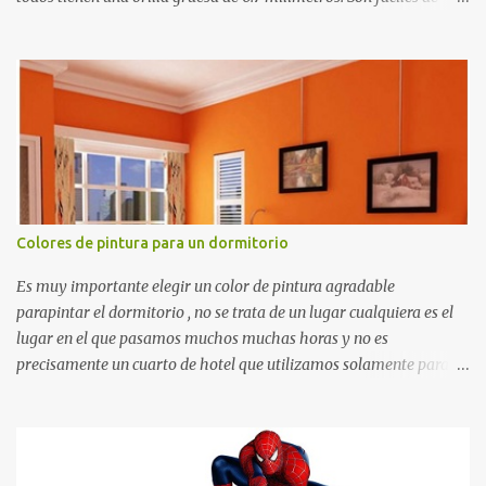
recortar y se pueden utilizar en variedad de cosas como ser
recortes para tareas escolares, para hacer juegos infantiles
matemáticos, para decorar los cumpleaños de los niños, entre
otras cosas.
Colores de pintura para un dormitorio
Es muy importante elegir un color de pintura agradable
parapintar el dormitorio , no se trata de un lugar cualquiera es el
lugar en el que pasamos muchos muchas horas y no es
precisamente un cuarto de hotel que utilizamos solamente para
dormir, se trata de un lugar propio que utilizamos todos los días y
por ende debemos tratar de que éste sea un lugar muy agradable y
cómodo y también para nuestra vista. Te mostramos algunas
sugerencias que pueden brindar la elegancia y estilo que buscas