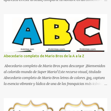
con gusto lo diseñamos. Nombres con diseños Spiderman Sonic
bella Cartel de feliz cumpleaños de héroes en pijamas Ideas para
decorar el dormitorio con pósters Cama con diseño de ring de
boxeo Ideas para decoraciones de fiestas infantiles Cosas bonitas
que se pueden hacer con gomas de coche
Abecedario completo de Mario Bros de la A a la Z
Abecedario completo de Mario Bros para descargar ¡Bienvenidos
al colorido mundo de Super Mario! Este recurso visual, titulado
Abecedario completo de Mario Bros letras de colores .jpg, captura
la esencia vibrante y lúdica de una de las franquicias más icónicas
de los videojuegos. Este set de letras está diseñado para
transformar cualquier mensaje en una aventura, utilizando la
tipografía clásica y robusta que los fans han reconocido por
décadas. En esta primera sección, el abecedario nos presenta: