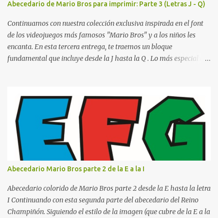
Abecedario de Mario Bros para imprimir: Parte 3 (Letras J - Q)
escolares? En una escuela conviven diariamente cientos de
personas. Para quienes visitan la institución por primera vez,
Continuamos con nuestra colección exclusiva inspirada en el font
encontrar la biblioteca, la dirección o un aula específica puede
de los videojuegos más famosos "Mario Bros" y a los niños les
resultar c...
encanta. En esta tercera entrega, te traemos un bloque
fundamental que incluye desde la J hasta la Q . Lo más especial de
este set es que hemos incluido la letra Ñ , esencial para todos
nuestros proyectos en español. Bloque de letras fuente Mario Bros
desde la J hasta la Q ¿Qué incluye este bloque de letras? En esta
sección de evecrea.com , encontrarás imágenes individuales en alta
resolución de las siguientes letras: Letras vibrantes : La J y la M en
el clásico rojo de la gorra de Mario. Tonos azules : La K y la Ñ , que
destacan por su diseño limpio y audaz. Colores secundarios : La L y
la Q en amarillo brillante, junto con la N y la P en un verde
inspirado en los niveles de los juegos. Formas icónicas : No te
Abecedario Mario Bros parte 2 de la E a la I
pierdas la letra O , diseñada con ese estilo geométrico tan carac...
Abecedario colorido de Mario Bros parte 2 desde la E hasta la letra
I Continuando con esta segunda parte del abecedario del Reino
Champiñón. Siguiendo el estilo de la imagen (que cubre de la E a la