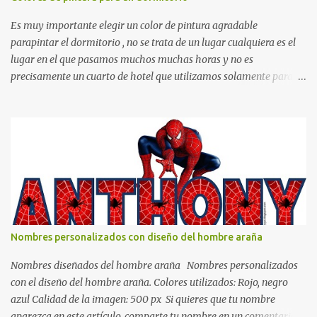
Es muy importante elegir un color de pintura agradable
parapintar el dormitorio , no se trata de un lugar cualquiera es el
lugar en el que pasamos muchos muchas horas y no es
precisamente un cuarto de hotel que utilizamos solamente para
dormir, se trata de un lugar propio que utilizamos todos los días y
por ende debemos tratar de que éste sea un lugar muy agradable y
cómodo y también para nuestra vista. Te mostramos algunas
sugerencias que pueden brindar la elegancia y estilo que buscas
para tu dormitorio. El color naranja es una buena opción para
recibir esa luz y felicidad que todo ser humano necesita. El color
blanco es ideal para lograr el relax total, es un color que va con
todo y además es color bastante limpio que te dará esa sensación
de calidez. Los colores terra son excelentes para usar en el
Nombres personalizados con diseño del hombre araña
dormitorio nos brinda esa sensación de tranquilidad y confort. El
color gris es un color muy relajante y por lo tanto entra en la lista
Nombres diseñados del hombre araña Nombres personalizados
de colo...
con el diseño del hombre araña. Colores utilizados: Rojo, negro
azul Calidad de la imagen: 500 px Si quieres que tu nombre
aparezca en este artículo, comparte tu nombre en un comentario y