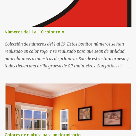
s
Números del 1 al 10 color rojo
Colección de números del 1 al 10 Estos bonitos números se han
realizado en color rojo. Y se realizado para que sean de utilidad
para alumnos y maestros de primaria. Son de estructura gruesa y
todos tienen una orilla gruesa de 0.7 milímetros. Son fáciles de
recortar y se pueden utilizar en variedad de cosas como ser
recortes para tareas escolares, para hacer juegos infantiles
matemáticos, para decorar los cumpleaños de los niños, entre
otras cosas.
Colores de pintura para un dormitorio