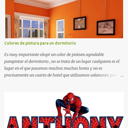
otras cosas.
Colores de pintura para un dormitorio
Es muy importante elegir un color de pintura agradable
parapintar el dormitorio , no se trata de un lugar cualquiera es el
lugar en el que pasamos muchos muchas horas y no es
precisamente un cuarto de hotel que utilizamos solamente para
dormir, se trata de un lugar propio que utilizamos todos los días y
por ende debemos tratar de que éste sea un lugar muy agradable y
cómodo y también para nuestra vista. Te mostramos algunas
sugerencias que pueden brindar la elegancia y estilo que buscas
para tu dormitorio. El color naranja es una buena opción para
recibir esa luz y felicidad que todo ser humano necesita. El color
blanco es ideal para lograr el relax total, es un color que va con