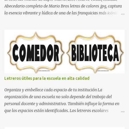
Abecedario completo de Mario Bros letras de colores .jpg, captura
la esencia vibrante y lúdica de una de las franquicias más icónicas
de los videojuegos. Este set de letras está diseñado para
transformar cualquier mensaje en una aventura, utilizando la
tipografía clásica y robusta que los fans han reconocido por
décadas. En esta primera sección, el abecedario nos presenta:
Identidad Visual: Un diseño de bloques con bordes negros gruesos
que resaltan sobre cualquier fondo. Paleta de Colores: Una
secuencia dinámica que alterna entre el rojo de Mario, el verde de
Luigi, y los tonos azul y amarillo clásicos de los elementos del
juego. Contenido Actual: La imagen muestra la organización desde
Letreros útiles para la escuela en alta calidad
la letra A hasta la M, estableciendo el estilo geométrico y divertido
que define a toda la colección. Primera parte del juego de letras
Organiza y embellece cada espacio de tu institución La
in...
organización de una escuela no solo depende del trabajo del
personal docente y administrativo. También influye la forma en
que los espacios están identificados. Los letreros escolares
cumplen una función práctica al orientar a estudiantes, padres de
familia, docentes y visitantes, pero además aportan un toque