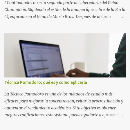
I Continuando con esta segunda parte del abecedario del Reino
Champiñón. Siguiendo el estilo de la imagen (que cubre de la E a la
I ), enfocado en el tema de Mario Bros. Después de un gran
comienzo, es hora de seguir recorriendo los niveles de nuestro
abecedario temático. En esta sección, nos enfocamos en el bloque
de letras que va desde la E hasta la I , las cuales puedes ver
detalladamente en la siguiente imagen, donde hemos unificados
las 5 letras en una sola imagen. Letras individuales para descargar
Letra E color azul Letra F color rojo Letra G color Verde Letra H
Letra I Estas letras no solo destacan por sus colores vibrantes y su
diseño geométrico inspirado en el Reino Champiñón, sino que
también representan elementos clave de la saga: · E de Estrella :
Técnica Pomodoro; qué es y como aplicarla
El ítem que nos da la invencibilidad necesaria para atravesar
cualquier obstáculo. · ...
La Técnica Pomodoro es uno de los métodos de estudio más
eficaces para mejorar la concentración, evitar la procrastinación y
aumentar el rendimiento académico. Si tu objetivo es obtener
mejores calificaciones, este sistema puede ayudarte a aprovechar
cada minuto de estudio sin sentirte agotado. Técnica Pomodoro:
qué es, cómo funciona y cómo usarla para sacar mejores notas La