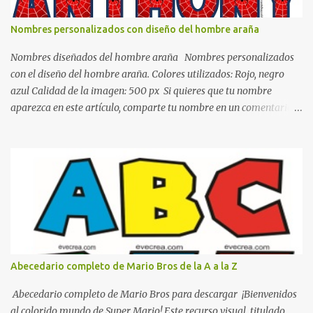
todo y además es color bastante limpio que te dará esa sensación
de calidez. Los colores terra son excelentes para usar en el
Nombres personalizados con diseño del hombre araña
dormitorio nos brinda esa sensación de tranquilidad y confort. El
color gris es un color muy relajante y por lo tanto entra en la lista
Nombres diseñados del hombre araña Nombres personalizados
de colo...
con el diseño del hombre araña. Colores utilizados: Rojo, negro
azul Calidad de la imagen: 500 px Si quieres que tu nombre
aparezca en este artículo, comparte tu nombre en un comentario y
con gusto lo diseñamos. Nombres con diseños Spiderman Sonic
bella Cartel de feliz cumpleaños de héroes en pijamas Ideas para
decorar el dormitorio con pósters Cama con diseño de ring de
boxeo Ideas para decoraciones de fiestas infantiles Cosas bonitas
que se pueden hacer con gomas de coche
Abecedario completo de Mario Bros de la A a la Z
Abecedario completo de Mario Bros para descargar ¡Bienvenidos
al colorido mundo de Super Mario! Este recurso visual, titulado