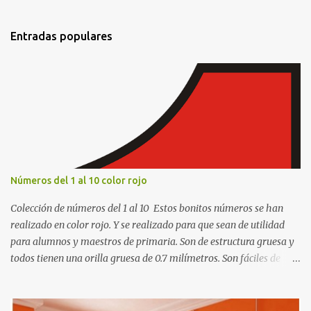
n
t
Entradas populares
a
r
i
o
s
Números del 1 al 10 color rojo
Colección de números del 1 al 10 Estos bonitos números se han
realizado en color rojo. Y se realizado para que sean de utilidad
para alumnos y maestros de primaria. Son de estructura gruesa y
todos tienen una orilla gruesa de 0.7 milímetros. Son fáciles de
recortar y se pueden utilizar en variedad de cosas como ser
recortes para tareas escolares, para hacer juegos infantiles
matemáticos, para decorar los cumpleaños de los niños, entre