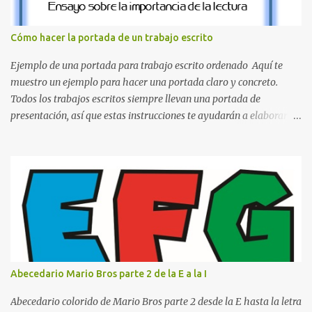
la Q en amarillo brillante, junto con la N y la P en un verde
inspirado en los niveles de los juegos. Formas icónicas : No te
Cómo hacer la portada de un trabajo escrito
pierdas la letra O , diseñada con ese estilo geométrico tan carac...
Ejemplo de una portada para trabajo escrito ordenado Aquí te
muestro un ejemplo para hacer una portada claro y concreto.
Todos los trabajos escritos siempre llevan una portada de
presentación, así que estas instrucciones te ayudarán a elaborar
una portada con todos los datos que se necesitan para presentar
durante todo tu ciclo escolar. Y si tienes amigos también puedes
compartir el enlace de este artículo para que así como a ti también
ellos se puedan guiar con esta explicación. Los datos esenciales
para una portada para presentar un trabajo escrito a mano o
impreso son los siguientes y en este orden: Nombre de la escuela o
del instituto (Es muy importante este dato) Título del trabajo
(Puede ser: Ensayo sobre la lectura, o Informe de computación)
Nombre completo del alumno que va a presentar dicho trabajo
Abecedario Mario Bros parte 2 de la E a la I
escrito La clase, materia ó asignatura Grupo Nombre del maestro
o catedrático Ciudad y fecha...
Abecedario colorido de Mario Bros parte 2 desde la E hasta la letra