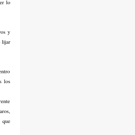
er lo
vos y
lijar
entro
s los
rente
aros,
l que