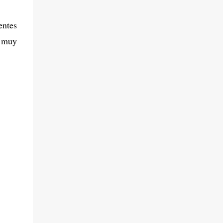
entes
s muy