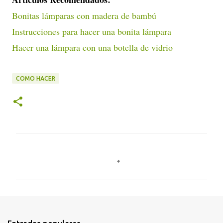
Bonitas lámparas con madera de bambú
Instrucciones para hacer una bonita lámpara
Hacer una lámpara con una botella de vidrio
COMO HACER
C
o
m
e
n
t