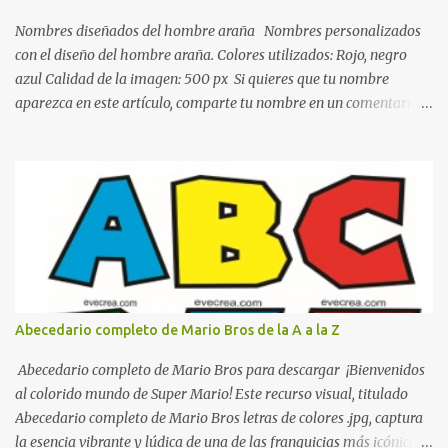
dormitorio nos brinda esa sensación de tranquilidad y confort. El
color gris es un color muy relajante y por lo tanto entra en la lista
Nombres diseñados del hombre araña Nombres personalizados
de colo...
con el diseño del hombre araña. Colores utilizados: Rojo, negro
azul Calidad de la imagen: 500 px Si quieres que tu nombre
aparezca en este artículo, comparte tu nombre en un comentario y
con gusto lo diseñamos. Nombres con diseños Spiderman Sonic
bella Cartel de feliz cumpleaños de héroes en pijamas Ideas para
decorar el dormitorio con pósters Cama con diseño de ring de
boxeo Ideas para decoraciones de fiestas infantiles Cosas bonitas
que se pueden hacer con gomas de coche
Abecedario completo de Mario Bros de la A a la Z
Abecedario completo de Mario Bros para descargar ¡Bienvenidos
al colorido mundo de Super Mario! Este recurso visual, titulado
Abecedario completo de Mario Bros letras de colores .jpg, captura
la esencia vibrante y lúdica de una de las franquicias más icónicas