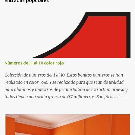
Entradas populares
a
r
i
o
s
Números del 1 al 10 color rojo
Colección de números del 1 al 10 Estos bonitos números se han
realizado en color rojo. Y se realizado para que sean de utilidad
para alumnos y maestros de primaria. Son de estructura gruesa y
todos tienen una orilla gruesa de 0.7 milímetros. Son fáciles de
recortar y se pueden utilizar en variedad de cosas como ser
recortes para tareas escolares, para hacer juegos infantiles
matemáticos, para decorar los cumpleaños de los niños, entre
otras cosas.