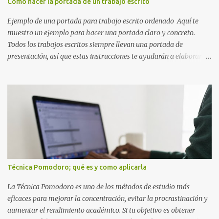
Cómo hacer la portada de un trabajo escrito
pierdas la letra O , diseñada con ese estilo geométrico tan carac...
Ejemplo de una portada para trabajo escrito ordenado Aquí te
muestro un ejemplo para hacer una portada claro y concreto.
Todos los trabajos escritos siempre llevan una portada de
presentación, así que estas instrucciones te ayudarán a elaborar
una portada con todos los datos que se necesitan para presentar
durante todo tu ciclo escolar. Y si tienes amigos también puedes
compartir el enlace de este artículo para que así como a ti también
ellos se puedan guiar con esta explicación. Los datos esenciales
para una portada para presentar un trabajo escrito a mano o
impreso son los siguientes y en este orden: Nombre de la escuela o
del instituto (Es muy importante este dato) Título del trabajo
(Puede ser: Ensayo sobre la lectura, o Informe de computación)
Nombre completo del alumno que va a presentar dicho trabajo
Técnica Pomodoro; qué es y como aplicarla
escrito La clase, materia ó asignatura Grupo Nombre del maestro
o catedrático Ciudad y fecha...
La Técnica Pomodoro es uno de los métodos de estudio más
eficaces para mejorar la concentración, evitar la procrastinación y
aumentar el rendimiento académico. Si tu objetivo es obtener