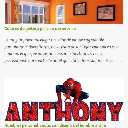
Colores de pintura para un dormitorio
Es muy importante elegir un color de pintura agradable
parapintar el dormitorio , no se trata de un lugar cualquiera es el
lugar en el que pasamos muchos muchas horas y no es
precisamente un cuarto de hotel que utilizamos solamente para
dormir, se trata de un lugar propio que utilizamos todos los días y
por ende debemos tratar de que éste sea un lugar muy agradable y
cómodo y también para nuestra vista. Te mostramos algunas
sugerencias que pueden brindar la elegancia y estilo que buscas
para tu dormitorio. El color naranja es una buena opción para
recibir esa luz y felicidad que todo ser humano necesita. El color
blanco es ideal para lograr el relax total, es un color que va con
todo y además es color bastante limpio que te dará esa sensación
de calidez. Los colores terra son excelentes para usar en el
Nombres personalizados con diseño del hombre araña