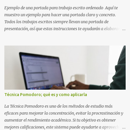
Ejemplo de una portada para trabajo escrito ordenado Aquí te
muestro un ejemplo para hacer una portada claro y concreto.
Todos los trabajos escritos siempre llevan una portada de
presentación, así que estas instrucciones te ayudarán a elaborar
una portada con todos los datos que se necesitan para presentar
durante todo tu ciclo escolar. Y si tienes amigos también puedes
compartir el enlace de este artículo para que así como a ti también
ellos se puedan guiar con esta explicación. Los datos esenciales
para una portada para presentar un trabajo escrito a mano o
impreso son los siguientes y en este orden: Nombre de la escuela o
del instituto (Es muy importante este dato) Título del trabajo
(Puede ser: Ensayo sobre la lectura, o Informe de computación)
Nombre completo del alumno que va a presentar dicho trabajo
Técnica Pomodoro; qué es y como aplicarla
escrito La clase, materia ó asignatura Grupo Nombre del maestro
o catedrático Ciudad y fecha...
La Técnica Pomodoro es uno de los métodos de estudio más
eficaces para mejorar la concentración, evitar la procrastinación y
aumentar el rendimiento académico. Si tu objetivo es obtener
mejores calificaciones, este sistema puede ayudarte a aprovechar