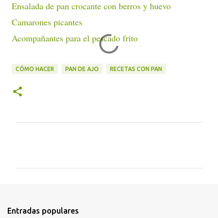
Ensalada de pan crocante con berros y huevo
Camarones picantes
Acompañantes para el pescado frito
CÓMO HACER
PAN DE AJO
RECETAS CON PAN
C
o
m
e
n
t
Entradas populares