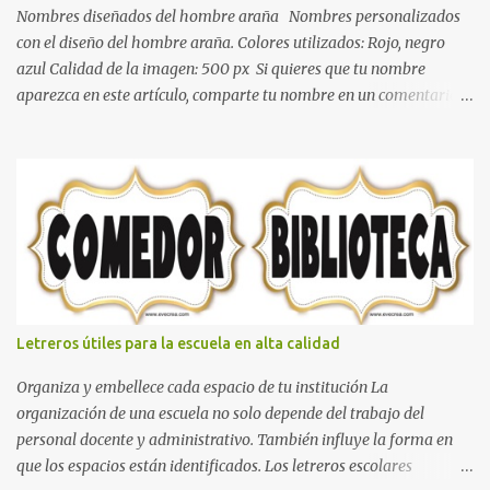
color gris es un color muy relajante y por lo tanto entra en la lista
Nombres diseñados del hombre araña Nombres personalizados
de colo...
con el diseño del hombre araña. Colores utilizados: Rojo, negro
azul Calidad de la imagen: 500 px Si quieres que tu nombre
aparezca en este artículo, comparte tu nombre en un comentario y
con gusto lo diseñamos. Nombres con diseños Spiderman Sonic
bella Cartel de feliz cumpleaños de héroes en pijamas Ideas para
decorar el dormitorio con pósters Cama con diseño de ring de
boxeo Ideas para decoraciones de fiestas infantiles Cosas bonitas
que se pueden hacer con gomas de coche
Letreros útiles para la escuela en alta calidad
Organiza y embellece cada espacio de tu institución La
organización de una escuela no solo depende del trabajo del
personal docente y administrativo. También influye la forma en
que los espacios están identificados. Los letreros escolares