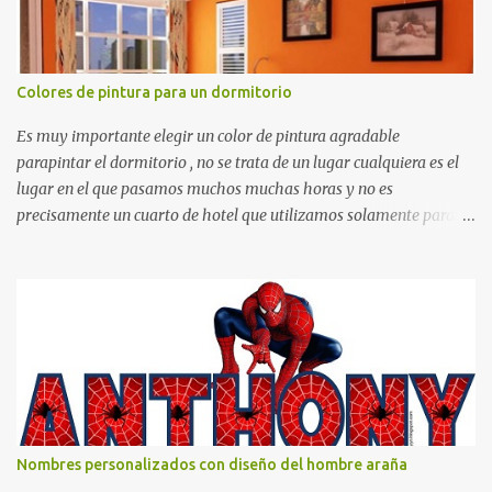
Colores de pintura para un dormitorio
Es muy importante elegir un color de pintura agradable
parapintar el dormitorio , no se trata de un lugar cualquiera es el
lugar en el que pasamos muchos muchas horas y no es
precisamente un cuarto de hotel que utilizamos solamente para
dormir, se trata de un lugar propio que utilizamos todos los días y
por ende debemos tratar de que éste sea un lugar muy agradable y
cómodo y también para nuestra vista. Te mostramos algunas
sugerencias que pueden brindar la elegancia y estilo que buscas
para tu dormitorio. El color naranja es una buena opción para
recibir esa luz y felicidad que todo ser humano necesita. El color
blanco es ideal para lograr el relax total, es un color que va con
todo y además es color bastante limpio que te dará esa sensación
de calidez. Los colores terra son excelentes para usar en el
Nombres personalizados con diseño del hombre araña
dormitorio nos brinda esa sensación de tranquilidad y confort. El