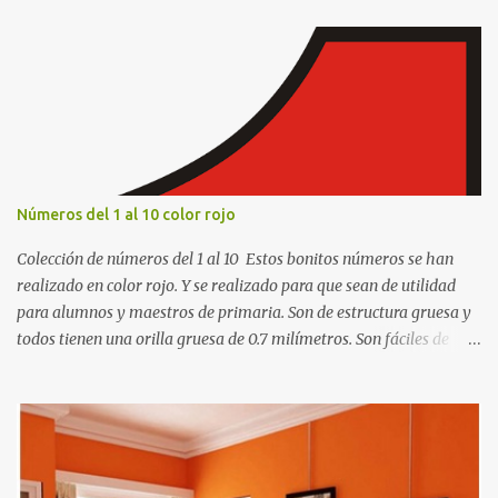
a
r
i
o
s
Números del 1 al 10 color rojo
Colección de números del 1 al 10 Estos bonitos números se han
realizado en color rojo. Y se realizado para que sean de utilidad
para alumnos y maestros de primaria. Son de estructura gruesa y
todos tienen una orilla gruesa de 0.7 milímetros. Son fáciles de
recortar y se pueden utilizar en variedad de cosas como ser
recortes para tareas escolares, para hacer juegos infantiles
matemáticos, para decorar los cumpleaños de los niños, entre
otras cosas.