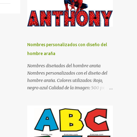
días y por ende debemos tratar de que éste
sea un lugar muy agradable y cómodo y
también para nuestra vista. Te mostramos
algunas sugerencias que pueden brindar la
elegancia y estilo que buscas para tu
dormitorio. El color naranja es una buena
Nombres personalizados con diseño del
opción para recibir esa luz y felicidad que
hombre araña
todo ser humano necesita. El color blanco es
ideal para lograr el relax total, es un color
Nombres diseñados del hombre araña
que va con todo y además es color bastante
Nombres personalizados con el diseño del
limpio que te dará esa sensación de calidez.
hombre araña. Colores utilizados: Rojo,
Los colores terra son excelentes para usar en
negro azul Calidad de la imagen: 500 px Si
el dormitorio nos brinda esa sensación de
quieres que tu nombre aparezca en este
tranquilidad y confort. El color gris es un
artículo, comparte tu nombre en un
color muy relajante y por lo tanto entra en
comentario y con gusto lo diseñamos.
la lista de colo...
Nombres con diseños Spiderman Sonic bella
Cartel de feliz cumpleaños de héroes en
pijamas Ideas para decorar el dormitorio