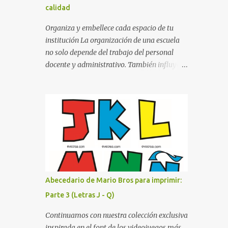
calidad
cualquier fondo. Paleta de Colores: Una
secuencia dinámica que alterna entre el rojo
Organiza y embellece cada espacio de tu
de Mario, el verde de Luigi, y los tonos azul y
institución La organización de una escuela
amarillo clásicos de los elementos del juego.
no solo depende del trabajo del personal
Contenido Actual: La imagen muestra la
docente y administrativo. También influye la
organización desde la letra A hasta la M,
forma en que los espacios están
estableciendo el estilo geométrico y
identificados. Los letreros escolares cumplen
divertido que define a toda la colección.
una función práctica al orientar a
Primera parte del juego de letras in...
estudiantes, padres de familia, docentes y
visitantes, pero además aportan un toque
decorativo que hace que la institución luzca
más ordenada, moderna y acogedora.
Pensando en esta necesidad, he diseñado
una colección de letreros útiles para la
Abecedario de Mario Bros para imprimir:
escuela con un estilo elegante, fácil de leer y
Parte 3 (Letras J - Q)
listo para imprimir en alta calidad. Su diseño
busca combinar funcionalidad y estética,
Continuamos con nuestra colección exclusiva
logrando que cualquier institución educativa
inspirada en el font de los videojuegos más