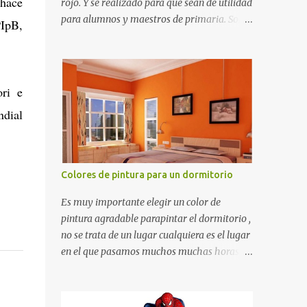
 hace
rojo. Y se realizado para que sean de utilidad
para alumnos y maestros de primaria. Son
PIpB,
de estructura gruesa y todos tienen una
orilla gruesa de 0.7 milímetros. Son fáciles
de recortar y se pueden utilizar en variedad
de cosas como ser recortes para tareas
ori e
escolares, para hacer juegos infantiles
ndial
matemáticos, para decorar los cumpleaños
de los niños, entre otras cosas.
Colores de pintura para un dormitorio
Es muy importante elegir un color de
pintura agradable parapintar el dormitorio ,
no se trata de un lugar cualquiera es el lugar
en el que pasamos muchos muchas horas y
no es precisamente un cuarto de hotel que
utilizamos solamente para dormir, se trata
de un lugar propio que utilizamos todos los