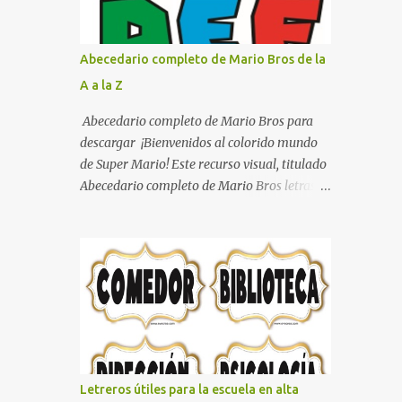
con pósters Cama con diseño de ring de
boxeo Ideas para decoraciones de fiestas
infantiles Cosas bonitas que se pueden hacer
Abecedario completo de Mario Bros de la
con gomas de coche
A a la Z
Abecedario completo de Mario Bros para
descargar ¡Bienvenidos al colorido mundo
de Super Mario! Este recurso visual, titulado
Abecedario completo de Mario Bros letras
de colores .jpg, captura la esencia vibrante y
lúdica de una de las franquicias más icónicas
de los videojuegos. Este set de letras está
diseñado para transformar cualquier
mensaje en una aventura, utilizando la
tipografía clásica y robusta que los fans han
reconocido por décadas. En esta primera
sección, el abecedario nos presenta:
Identidad Visual: Un diseño de bloques con
Letreros útiles para la escuela en alta
bordes negros gruesos que resaltan sobre