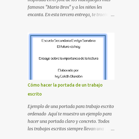
proyecte una imagen más organizada y
famosos "Mario Bros" y a los niños les
profesional. ¿Por qué son importantes los
encanta. En esta tercera entrega, te traemos
letreros escolares? En una escuela conviven
un bloque fundamental que incluye desde la
diariamente cientos de personas. Para
J hasta la Q . Lo más especial de este set es
quienes visitan la institución por primera
que hemos incluido la letra Ñ , esencial para
vez, encontrar la biblioteca, la dirección o un
todos nuestros proyectos en español. Bloque
aula específica puede resultar c...
de letras fuente Mario Bros desde la J hasta
la Q ¿Qué incluye este bloque de letras? En
esta sección de evecrea.com , encontrarás
imágenes individuales en alta resolución de
las siguientes letras: Letras vibrantes : La J y
Cómo hacer la portada de un trabajo
la M en el clásico rojo de la gorra de Mario.
escrito
Tonos azules : La K y la Ñ , que destacan por
su diseño limpio y audaz. Colores
Ejemplo de una portada para trabajo escrito
secundarios : La L y la Q en amarillo
ordenado Aquí te muestro un ejemplo para
brillante, junto con la N y la P en un verde
hacer una portada claro y concreto. Todos
inspirado en los niveles de los juegos.
los trabajos escritos siempre llevan una
Formas icónicas : No te pierdas la letra O ,
portada de presentación, así que estas