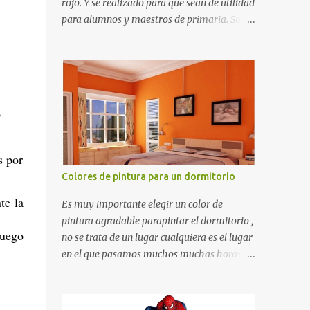
rojo. Y se realizado para que sean de utilidad
para alumnos y maestros de primaria. Son
de estructura gruesa y todos tienen una
orilla gruesa de 0.7 milímetros. Son fáciles
de recortar y se pueden utilizar en variedad
de cosas como ser recortes para tareas
escolares, para hacer juegos infantiles
o
matemáticos, para decorar los cumpleaños
de los niños, entre otras cosas.
s por
Colores de pintura para un dormitorio
te la
Es muy importante elegir un color de
pintura agradable parapintar el dormitorio ,
juego
no se trata de un lugar cualquiera es el lugar
en el que pasamos muchos muchas horas y
no es precisamente un cuarto de hotel que
utilizamos solamente para dormir, se trata
de un lugar propio que utilizamos todos los