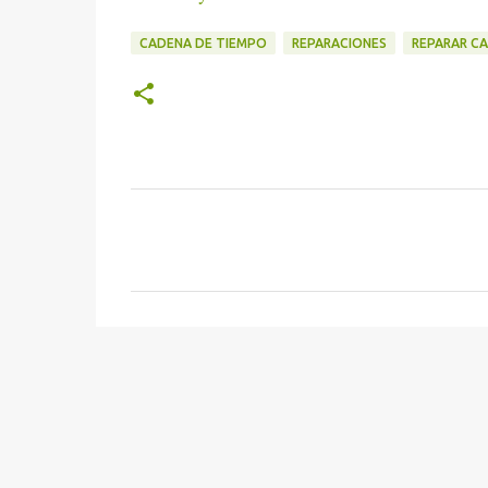
CADENA DE TIEMPO
REPARACIONES
REPARAR C
C
o
m
e
n
t
a
r
i