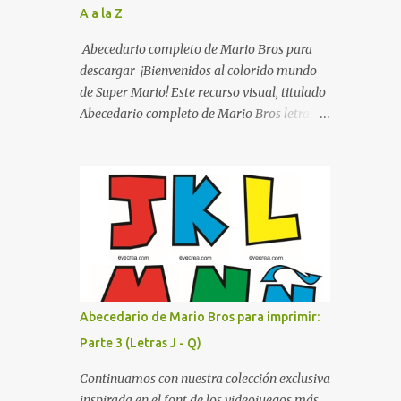
A a la Z
listo para imprimir en alta calidad. Su diseño
busca combinar funcionalidad y estética,
Abecedario completo de Mario Bros para
logrando que cualquier institución educativa
descargar ¡Bienvenidos al colorido mundo
proyecte una imagen más organizada y
de Super Mario! Este recurso visual, titulado
profesional. ¿Por qué son importantes los
Abecedario completo de Mario Bros letras
letreros escolares? En una escuela conviven
de colores .jpg, captura la esencia vibrante y
diariamente cientos de personas. Para
lúdica de una de las franquicias más icónicas
quienes visitan la institución por primera
de los videojuegos. Este set de letras está
vez, encontrar la biblioteca, la dirección o un
diseñado para transformar cualquier
aula específica puede resultar c...
mensaje en una aventura, utilizando la
tipografía clásica y robusta que los fans han
reconocido por décadas. En esta primera
sección, el abecedario nos presenta:
Identidad Visual: Un diseño de bloques con
Abecedario de Mario Bros para imprimir:
bordes negros gruesos que resaltan sobre
Parte 3 (Letras J - Q)
cualquier fondo. Paleta de Colores: Una
secuencia dinámica que alterna entre el rojo
Continuamos con nuestra colección exclusiva
de Mario, el verde de Luigi, y los tonos azul y
inspirada en el font de los videojuegos más