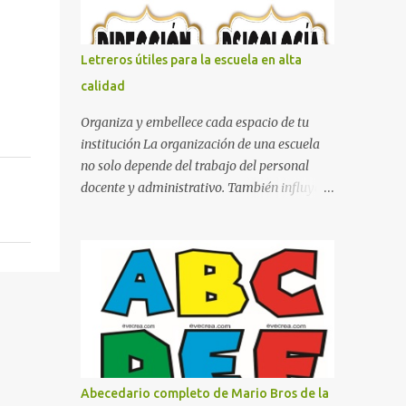
con pósters Cama con diseño de ring de
boxeo Ideas para decoraciones de fiestas
infantiles Cosas bonitas que se pueden hacer
Letreros útiles para la escuela en alta
con gomas de coche
calidad
Organiza y embellece cada espacio de tu
institución La organización de una escuela
no solo depende del trabajo del personal
docente y administrativo. También influye la
forma en que los espacios están
identificados. Los letreros escolares cumplen
una función práctica al orientar a
estudiantes, padres de familia, docentes y
visitantes, pero además aportan un toque
decorativo que hace que la institución luzca
más ordenada, moderna y acogedora.
Pensando en esta necesidad, he diseñado
una colección de letreros útiles para la
Abecedario completo de Mario Bros de la
escuela con un estilo elegante, fácil de leer y