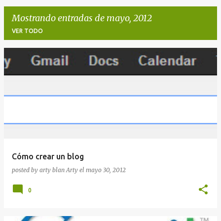
Mostrando entradas de mayo, 2012
VER TODO
E
n
t
r
a
d
a
Cómo crear un blog
s
posted by arty blan
Arty
el
mayo 30, 2012
0