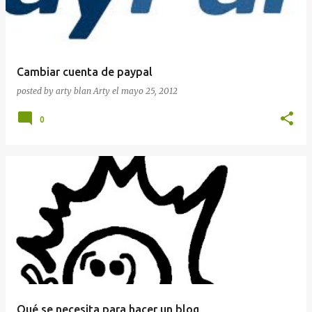
Cambiar cuenta de paypal
posted by arty blan
Arty
el
mayo 25, 2012
0
Qué se necesita para hacer un blog