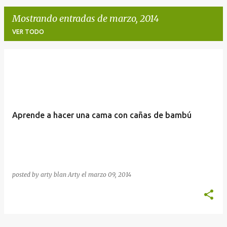
Mostrando entradas de marzo, 2014
VER TODO
E
n
t
r
Aprende a hacer una cama con cañas de bambú
a
d
a
s
posted by arty blan
Arty
el
marzo 09, 2014