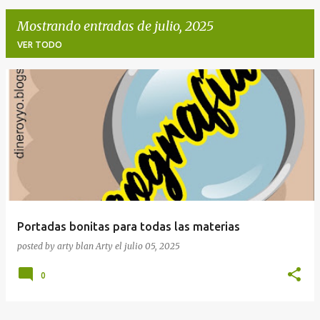
Mostrando entradas de julio, 2025
VER TODO
E
n
t
r
a
d
a
Portadas bonitas para todas las materias
s
posted by arty blan
Arty
el
julio 05, 2025
0