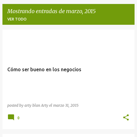
Mostrando entradas de marzo, 2015
VER TODO
E
n
t
r
Cómo ser bueno en los negocios
a
d
a
s
posted by arty blan
Arty
el
marzo 31, 2015
0