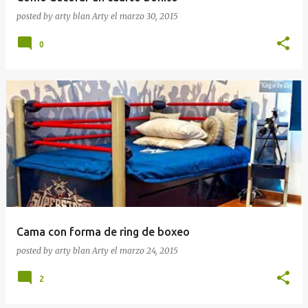
posted by arty blan
Arty
el
marzo 30, 2015
0
Cama con forma de ring de boxeo
posted by arty blan
Arty
el
marzo 24, 2015
2