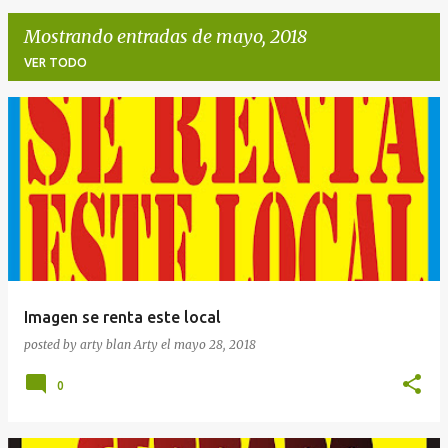
Mostrando entradas de mayo, 2018
VER TODO
E
n
t
r
a
d
a
Imagen se renta este local
s
posted by arty blan
Arty
el
mayo 28, 2018
0