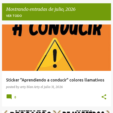
Mostrando entradas de julio, 2026
VER TODO
E
n
t
r
a
d
a
Sticker "Aprendiendo a conducir" colores llamativos
s
posted by arty blan
Arty
el
julio 31, 2026
0