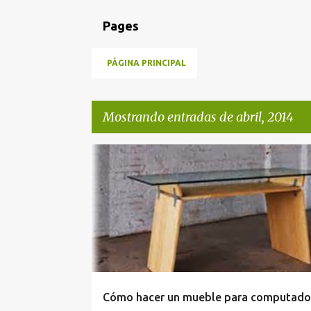
Pages
PÁGINA PRINCIPAL
Mostrando entradas de abril, 2014
E
BRICOLAJE
COMO HACER
n
t
r
a
d
a
Cómo hacer un mueble para computado
s