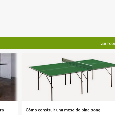
VER TOD
BRICOLAJE
COMO HACER
CONSTRUIR
MESA
+
PING PONG
ra
Cómo construir una mesa de ping pong