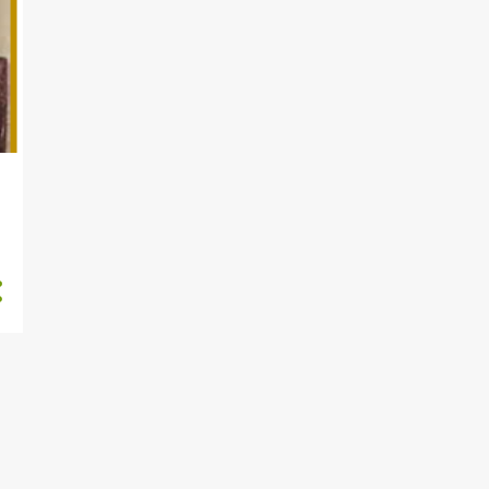
3
julio 2023
1
junio 2023
2
marzo 2023
4
febrero 2023
22
enero 2023
24
diciembre 2022
13
noviembre 2022
13
octubre 2022
5
septiembre 2022
9
agosto 2022
9
julio 2022
9
junio 2022
2
mayo 2022