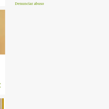
3
octubre 2024
Denunciar abuso
1
septiembre 2024
5
agosto 2024
19
julio 2024
12
junio 2024
26
mayo 2024
14
abril 2024
5
marzo 2024
1
enero 2024
2
diciembre 2023
1
noviembre 2023
2
septiembre 2023
3
agosto 2023