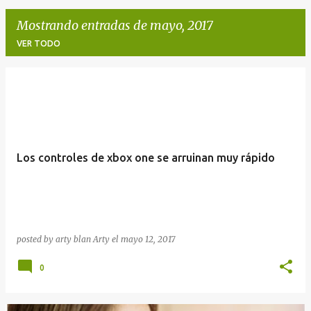
Mostrando entradas de mayo, 2017
VER TODO
E
n
t
r
Los controles de xbox one se arruinan muy rápido
a
d
a
s
posted by arty blan
Arty
el
mayo 12, 2017
0