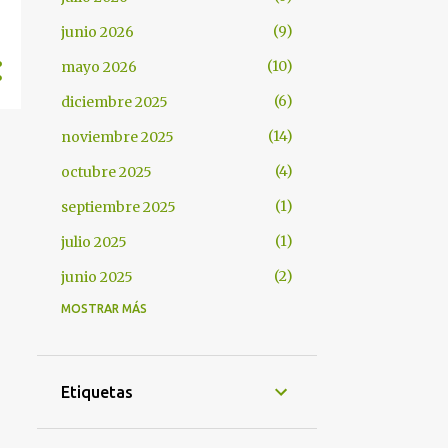
9
junio 2026
10
mayo 2026
6
diciembre 2025
14
noviembre 2025
4
octubre 2025
1
septiembre 2025
1
julio 2025
2
junio 2025
MOSTRAR MÁS
3
mayo 2025
3
abril 2025
8
diciembre 2024
Etiquetas
2
noviembre 2024