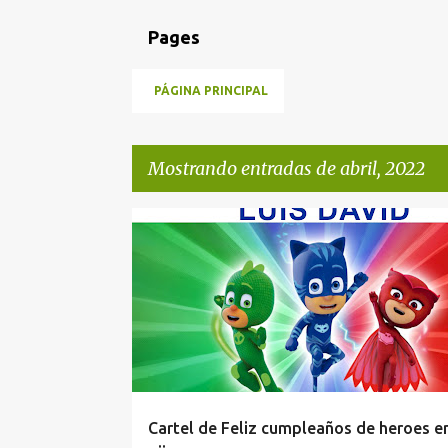
Pages
PÁGINA PRINCIPAL
Mostrando entradas de abril, 2022
E
CARTEL
CUMPLEAÑOS
DECORAR FIESTAS
n
FELIZ CUMPLEAÑOS
POSTER
t
r
a
d
a
Cartel de Feliz cumpleaños de heroes e
s