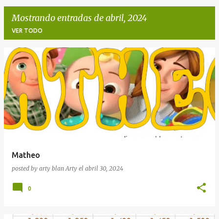
Mostrando entradas de abril, 2024
VER TODO
E
n
t
r
a
d
a
Matheo
s
posted by arty blan
Arty
el
abril 30, 2024
0