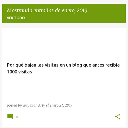
Mostrando entradas de enero, 2019
VER TODO
E
n
t
r
Por qué bajan las visitas en un blog que antes recibía
a
1000 visitas
d
a
s
posted by arty blan
Arty
el
enero 24, 2019
0