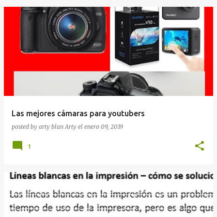
Las mejores cámaras para youtubers
posted by arty blan
Arty
el
enero 09, 2019
1