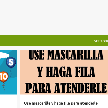
VER TOD
+
HAGA FILA
LETREROS
RÓTULOS Y SEÑALES
+
USE MASCARILLA
Use mascarilla y haga fila para atenderle