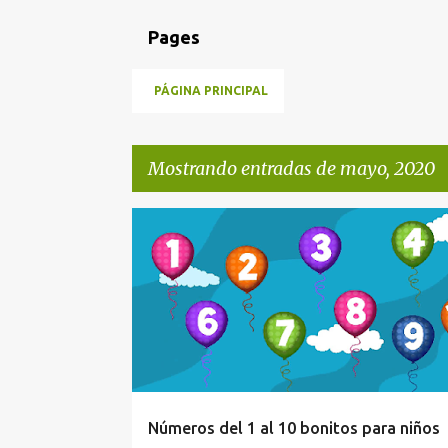
Pages
PÁGINA PRINCIPAL
Mostrando entradas de mayo, 2020
E
DIDÁCTICOS
IMPRIMIR
NÚMEROS DEL 1 AL 10
n
RECORTES DE NÚMEROS
t
r
a
d
a
Números del 1 al 10 bonitos para niños
s