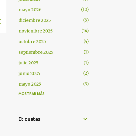
10
mayo 2026
6
diciembre 2025
14
noviembre 2025
4
octubre 2025
1
septiembre 2025
1
julio 2025
2
junio 2025
3
mayo 2025
MOSTRAR MÁS
3
abril 2025
8
diciembre 2024
2
noviembre 2024
Etiquetas
3
octubre 2024