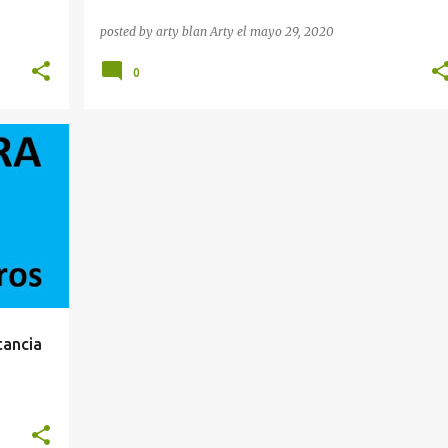
posted by arty blan
Arty
el
mayo 29, 2020
0
+
tancia