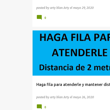
posted by arty blan
Arty
el
mayo 29, 2020
0
HAGA FILA
MANTENER DISTANCIA
RÓTULOS Y SEÑALES
Haga fila para atenderle y mantener dis
posted by arty blan
Arty
el
mayo 26, 2020
0