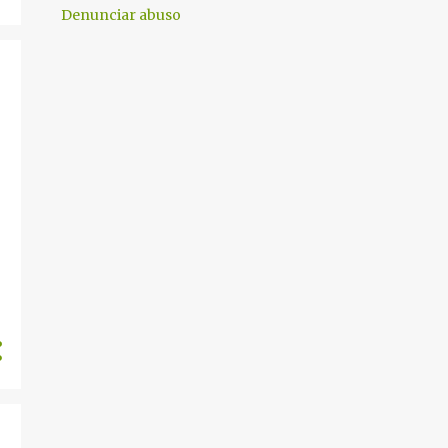
1
septiembre 2024
Denunciar abuso
5
agosto 2024
19
julio 2024
12
junio 2024
26
mayo 2024
14
abril 2024
5
marzo 2024
1
enero 2024
2
diciembre 2023
1
noviembre 2023
2
septiembre 2023
3
agosto 2023
3
julio 2023