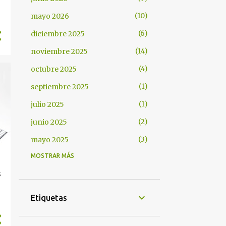
10
mayo 2026
6
diciembre 2025
14
noviembre 2025
4
octubre 2025
1
septiembre 2025
1
julio 2025
2
junio 2025
3
mayo 2025
MOSTRAR MÁS
3
abril 2025
s
8
diciembre 2024
2
noviembre 2024
Etiquetas
3
octubre 2024