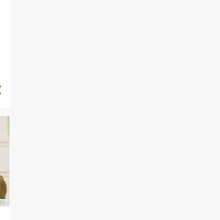
2
marzo 2022
1
febrero 2022
8
enero 2022
7
diciembre 2021
5
noviembre 2021
2
octubre 2021
6
septiembre 2021
7
agosto 2021
4
julio 2021
6
junio 2021
1
mayo 2021
1
abril 2021
1
marzo 2021