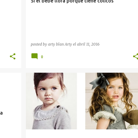
Si el bebé llora porque tiene cólicos
posted by arty blan
Arty
el
abril 11, 2016
0
PEINADOS PARA NIÑAS
la