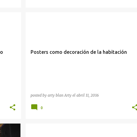
DECORACIÓN
DECORAR DORMITORIO
POSTER
do
Posters como decoración de la habitación
posted by arty blan
Arty
el
abril 11, 2016
0
ENFERMEDADES