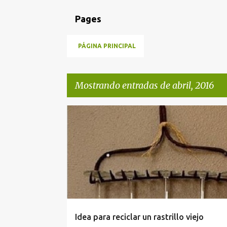
Pages
PÁGINA PRINCIPAL
Mostrando entradas de abril, 2016
E
IDEAS PARA RECICLAR
MANUALIDADES
RECICLAR
n
t
r
a
d
a
Idea para reciclar un rastrillo viejo
s